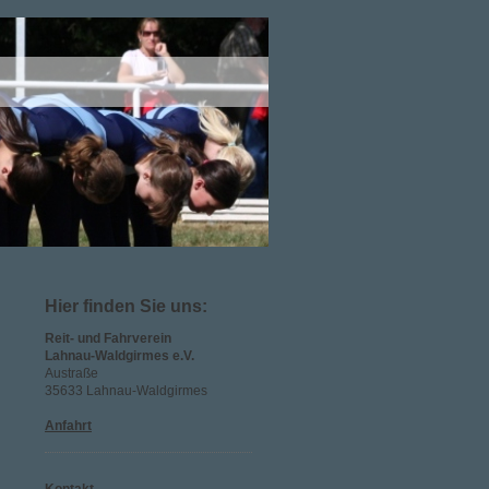
Hier finden Sie uns:
Reit- und Fahrverein
Lahnau-Waldgirmes e.V.
Austraße
35633 Lahnau-Waldgirmes
Anfahrt